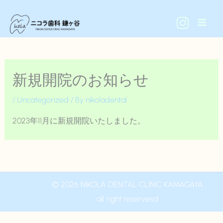
内
容
を
ス
キ
新規開院のお知らせ
ッ
プ
/
Uncategorized
/ By
nikoladental
2023年11月に新規開院いたしました。
© 2026 NIKOLA DENTAL CLINIC KAMAGAYA
all right reservesd