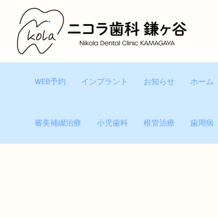
内
容
を
ス
キ
ッ
WEB予約
インプラント
お知らせ
ホーム
プ
審美補綴治療
小児歯科
根管治療
歯周病