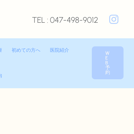
TEL : 047-498-9012
療
初めての方へ
医院紹介
W
E
B
予
約
内