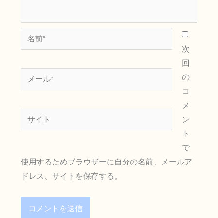
名
前
次
*
回
メ
の
ー
コ
ル
メ
サ
*
ン
イ
ト
ト
で
使用するためブラウザーに自分の名前、メールア
ドレス、サイトを保存する。