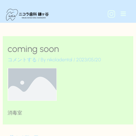
内
容
を
ス
キ
coming soon
ッ
プ
コメントする
/ By
nikoladental
/
2023/05/20
消毒室