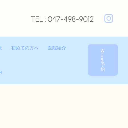
TEL : 047-498-9012
療
初めての方へ
医院紹介
W
E
B
予
約
内