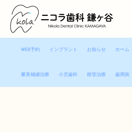
内
容
を
ス
キ
ッ
WEB予約
インプラント
お知らせ
ホーム
プ
審美補綴治療
小児歯科
根管治療
歯周病