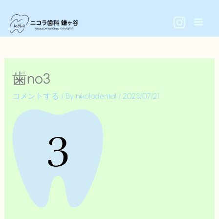
内
容
を
ス
キ
歯no3
ッ
プ
コメントする
/ By
nikoladental
/
2023/07/21