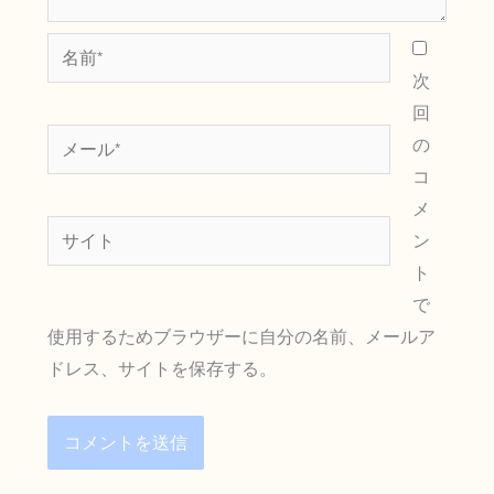
名
前
次
*
回
メ
の
ー
コ
ル
メ
サ
*
ン
イ
ト
ト
で
使用するためブラウザーに自分の名前、メールア
ドレス、サイトを保存する。