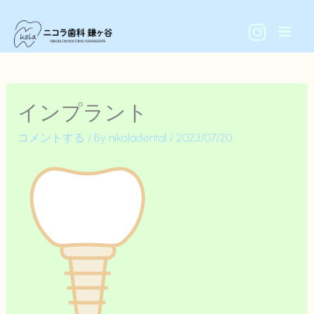
内
容
を
ス
キ
インプラント
ッ
プ
コメントする
/ By
nikoladental
/
2023/07/20