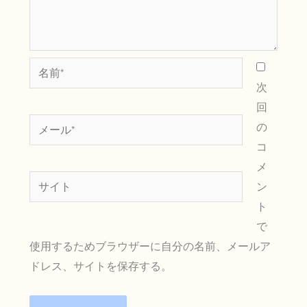
名
前
次
*
回
メ
の
ー
コ
ル
メ
サ
*
ン
イ
ト
ト
で
使用するためブラウザーに自分の名前、メールア
ドレス、サイトを保存する。