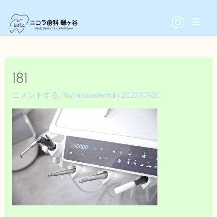
内
容
を
ス
キ
181
ッ
プ
コメントする
/ By
nikoladental
/
2023/07/20