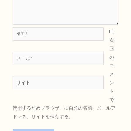
名
前
次
*
回
メ
の
ー
コ
ル
メ
サ
*
ン
イ
ト
ト
で
使用するためブラウザーに自分の名前、メールア
ドレス、サイトを保存する。