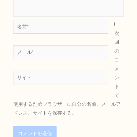
名
前
次
*
回
メ
の
ー
コ
ル
メ
サ
*
ン
イ
ト
ト
で
使用するためブラウザーに自分の名前、メールア
ドレス、サイトを保存する。