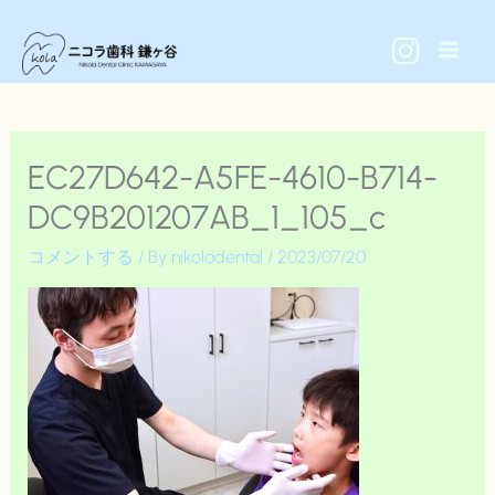
内
容
を
ス
キ
EC27D642-A5FE-4610-B714-
ッ
DC9B201207AB_1_105_c
プ
コメントする
/ By
nikoladental
/
2023/07/20